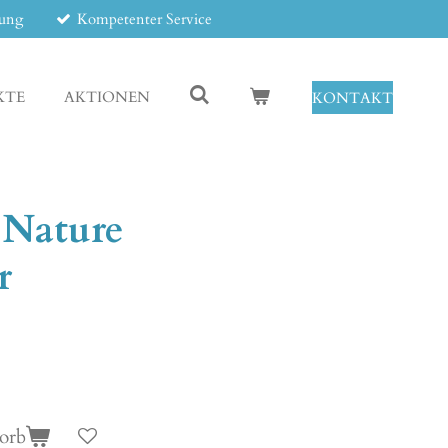
tung
Kompetenter Service
KTE
AKTIONEN
KONTAKT
 Nature
r
orb