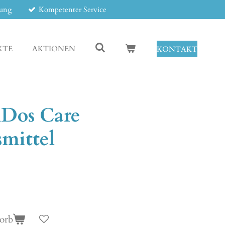
tung
Kompetenter Service
KTE
AKTIONEN
KONTAKT
nDos Care
mittel
orb